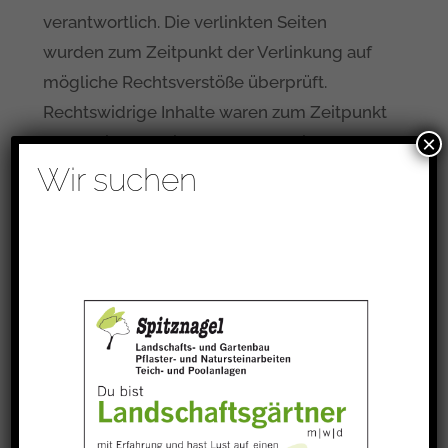
verantwortlich. Die verlinkten Seiten
wurden zum Zeitpunkt der Verlinkung auf
mögliche Rechtsverstöße überprüft.
Rechtswidrige Inhalte waren zum Zeitpunkt
×
der Verlinkung nicht erkennbar. Eine
Wir suchen
permanente inhaltliche Kontrolle der
verlinkten Seiten ist jedoch ohne konkrete
Anhaltspunkte einer Rechtsverletzung nicht
zumutbar. Bei Bekanntwerden von
Rechtsverletzungen werden wir derartige
Links umgehend entfernen.
Urheberrecht
Die durch die Seitenbetreiber erstellten
Inhalte und Werke auf diesen Seiten