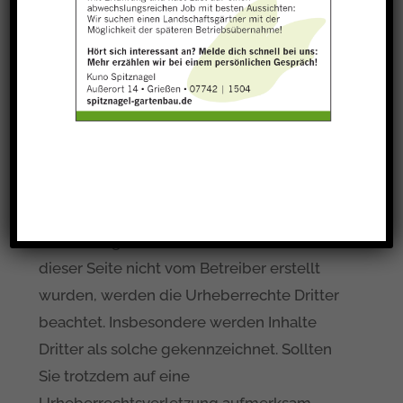
unterliegen dem deutschen Urheberrecht.
Die Vervielfältigung, Bearbeitung,
Verbreitung und jede Art der Verwertung
außerhalb der Grenzen des Urheberrechtes
bedürfen der schriftlichen Zustimmung des
jeweiligen Autors bzw. Erstellers.
Downloads und Kopien dieser Seite sind
nur für den privaten, nicht kommerziellen
Gebrauch gestattet. Soweit die Inhalte auf
dieser Seite nicht vom Betreiber erstellt
wurden, werden die Urheberrechte Dritter
beachtet. Insbesondere werden Inhalte
Dritter als solche gekennzeichnet. Sollten
Sie trotzdem auf eine