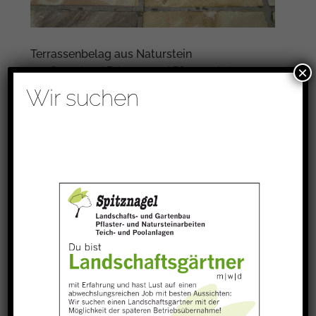
Terrassenbelag aus Naturstein
×
von
Gartenbau
|
Feb. 13, 2019
|
Pflasterarbeiten
Wir suchen