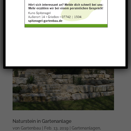
Porphyrplatten als Schnecke verlegt
von
Gartenbau
|
Feb. 13, 2019
|
Pflasterarbeiten
Naturstein in Gartenanlage
von
Gartenbau
|
Feb. 13, 2019
|
Gartenanlagen
,